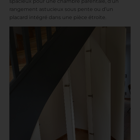
spacieux pour une chambre parentale, d’un
rangement astucieux sous pente ou d’un
placard intégré dans une pièce étroite.