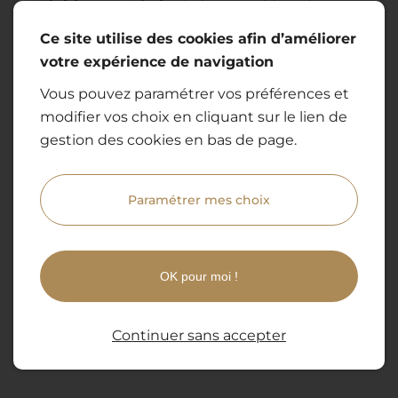
Finitions au choix
: bois naturel, laqué ou
vernis, choisissez parmi une large gamme
Ce site utilise des cookies afin d’améliorer
d’options.
votre expérience de navigation
Vous pouvez paramétrer vos préférences et
02
modifier vos choix en cliquant sur le lien de
gestion des cookies en bas de page.
Visualisation 3D
: plongez dans une
immersion réaliste pour visualiser votre
Paramétrer mes choix
dressing avant sa fabrication.
03
OK pour moi !
Adaptabilité
: dressings ouverts ou fermés,
solutions classiques ou contemporaines,
Continuer sans accepter
tout est envisageable.